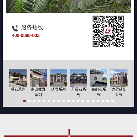
服务热线
400-0898-003
琇石系列
南山牧野
琇岩系列
丹霞石系
秦韵石系
戈壁砂影
磨
系列
列
列
系列