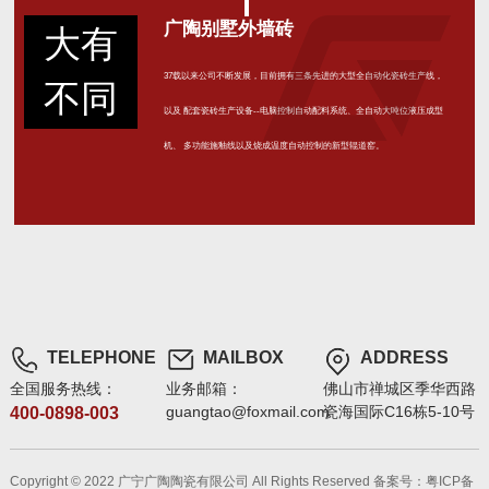
广陶别墅外墙砖
大有
37载以来公司不断发展，目前拥有三条先进的大型全自动化瓷砖生产线，
不同
以及 配套瓷砖生产设备--电脑控制自动配料系统、全自动大吨位液压成型
机、 多功能施釉线以及烧成温度自动控制的新型辊道窑。
TELEPHONE
MAILBOX
ADDRESS
全国服务热线：
业务邮箱：
佛山市禅城区季华西路
guangtao@foxmail.com
瓷海国际C16栋5-10号
400-0898-003
Copyright © 2022 广宁广陶陶瓷有限公司 All Rights Reserved
备案号：粤ICP备