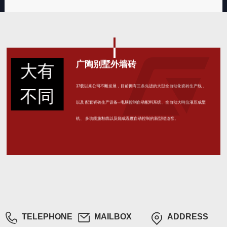
广陶别墅外墙砖
大有
37载以来公司不断发展，目前拥有三条先进的大型全自动化瓷砖生产线，
不同
以及 配套瓷砖生产设备--电脑控制自动配料系统、全自动大吨位液压成型
机、 多功能施釉线以及烧成温度自动控制的新型辊道窑。
TELEPHONE
MAILBOX
ADDRESS