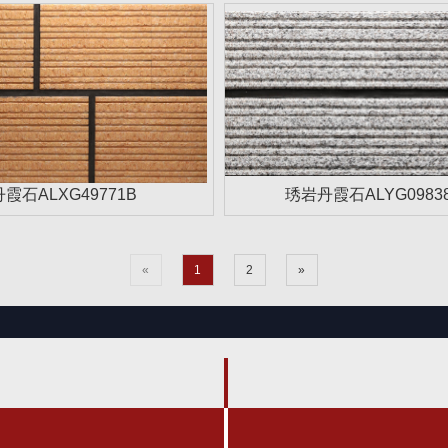
丹霞石ALXG49771B
琇岩丹霞石ALYG0983
«
1
2
»