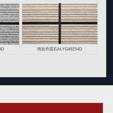
8D
琇岩丹霞石ALYG49254D