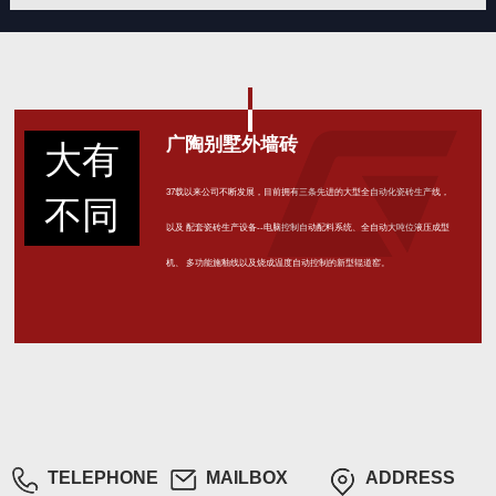
广陶别墅外墙砖
大有
37载以来公司不断发展，目前拥有三条先进的大型全自动化瓷砖生产线，
不同
以及 配套瓷砖生产设备--电脑控制自动配料系统、全自动大吨位液压成型
机、 多功能施釉线以及烧成温度自动控制的新型辊道窑。
TELEPHONE
MAILBOX
ADDRESS