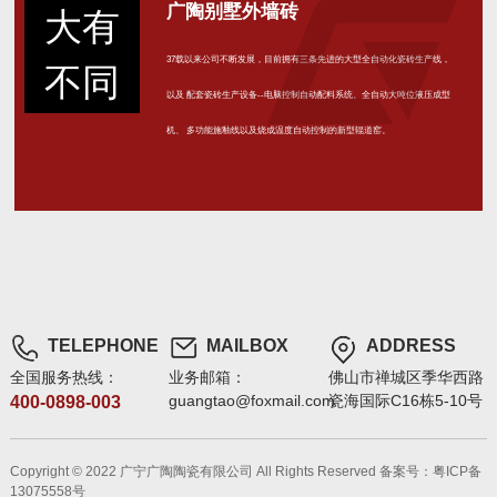
广陶别墅外墙砖
大有
37载以来公司不断发展，目前拥有三条先进的大型全自动化瓷砖生产线，
不同
以及 配套瓷砖生产设备--电脑控制自动配料系统、全自动大吨位液压成型
机、 多功能施釉线以及烧成温度自动控制的新型辊道窑。
TELEPHONE
MAILBOX
ADDRESS
全国服务热线：
业务邮箱：
佛山市禅城区季华西路
guangtao@foxmail.com
瓷海国际C16栋5-10号
400-0898-003
Copyright © 2022 广宁广陶陶瓷有限公司 All Rights Reserved
备案号：粤ICP备
13075558号