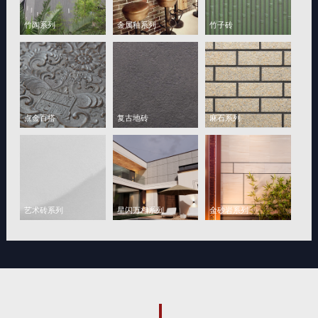
竹陶系列
金属釉系列
竹子砖
点金百搭
复古地砖
麻石系列
艺术砖系列
星闪万相系列
金砂岩系列