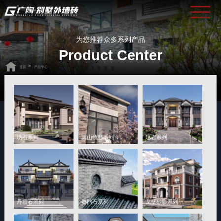
为您推荐众多系列产品
Product Center
>
首页
产品中心
琇石系列
南山牧野系列
琇岩系列
丹霞石系列
秦韵石系列
戈壁砂影系列