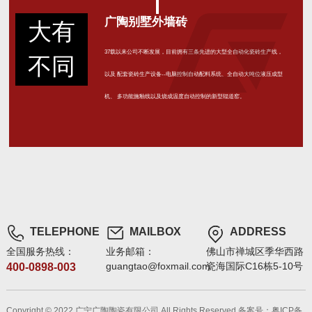
广陶别墅外墙砖
大有
37载以来公司不断发展，目前拥有三条先进的大型全自动化瓷砖生产线，
不同
以及 配套瓷砖生产设备--电脑控制自动配料系统、全自动大吨位液压成型
机、 多功能施釉线以及烧成温度自动控制的新型辊道窑。
TELEPHONE
MAILBOX
ADDRESS
全国服务热线：
业务邮箱：
佛山市禅城区季华西路
guangtao@foxmail.com
瓷海国际C16栋5-10号
400-0898-003
Copyright © 2022 广宁广陶陶瓷有限公司 All Rights Reserved
备案号：粤ICP备