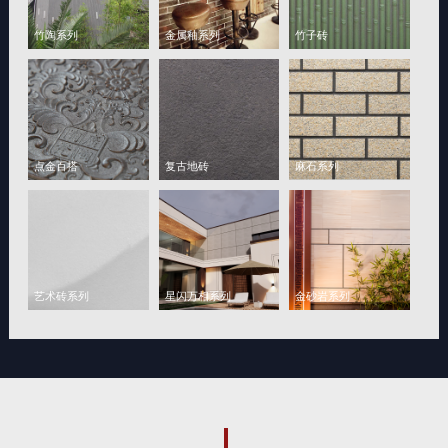
竹陶系列
金属釉系列
竹子砖
点金百搭
复古地砖
麻石系列
艺术砖系列
星闪万相系列
金砂岩系列