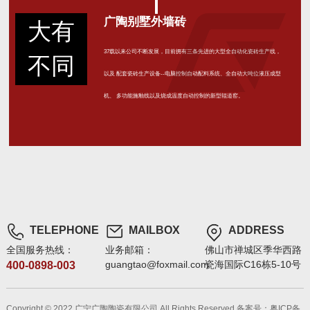
广陶别墅外墙砖
大有
37载以来公司不断发展，目前拥有三条先进的大型全自动化瓷砖生产线，
不同
以及 配套瓷砖生产设备--电脑控制自动配料系统、全自动大吨位液压成型
机、 多功能施釉线以及烧成温度自动控制的新型辊道窑。
TELEPHONE
MAILBOX
ADDRESS
全国服务热线：
业务邮箱：
佛山市禅城区季华西路
guangtao@foxmail.com
瓷海国际C16栋5-10号
400-0898-003
Copyright © 2022 广宁广陶陶瓷有限公司 All Rights Reserved
备案号：粤ICP备