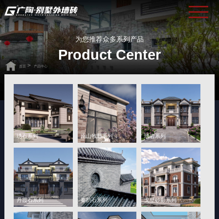
为您推荐众多系列产品
Product Center
>
首页
产品中心
琇石系列
南山牧野系列
琇岩系列
丹霞石系列
秦韵石系列
戈壁砂影系列