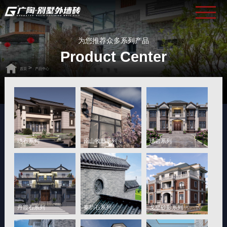
为您推荐众多系列产品
Product Center
>
首页
产品中心
琇石系列
南山牧野系列
琇岩系列
丹霞石系列
秦韵石系列
戈壁砂影系列