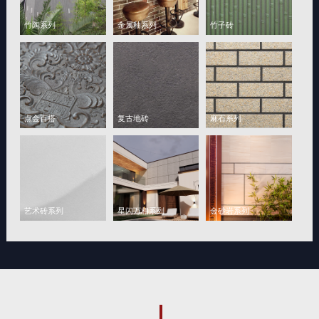
竹陶系列
金属釉系列
竹子砖
点金百搭
复古地砖
麻石系列
艺术砖系列
星闪万相系列
金砂岩系列