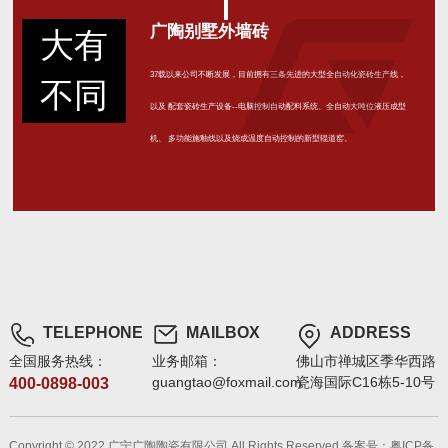
广陶别墅外墙砖
大有
37载以来公司不断发展，目前拥有三条先进的大型全自动化瓷砖生产线，
不同
以及 配套瓷砖生产设备--电脑控制自动配料系统、全自动大吨位液压成型
机、 多功能施釉线以及烧成温度自动控制的新型辊道窑。
TELEPHONE
MAILBOX
ADDRESS
全国服务热线：
业务邮箱：
佛山市禅城区季华西路
guangtao@foxmail.com
瓷海国际C16栋5-10号
400-0898-003
Copyright © 2022 广宁广陶陶瓷有限公司 All Rights Reserved
备案号：粤ICP备